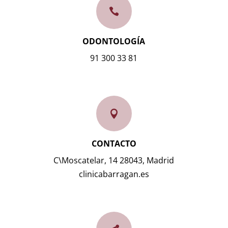

ODONTOLOGÍA
91 300 33 81

CONTACTO
C\Moscatelar, 14 28043, Madrid
clinicabarragan.es