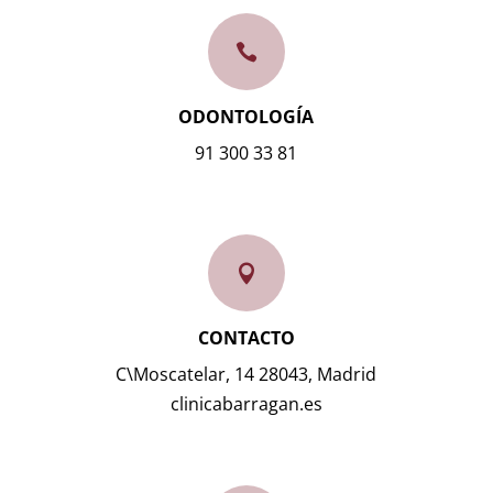

ODONTOLOGÍA
91 300 33 81

CONTACTO
C\Moscatelar, 14 28043, Madrid
clinicabarragan.es