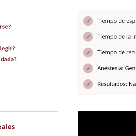
Tiempo de espe
N
rse?
Tiempo de la in
N
legir?
Tiempo de rec
N
ndada?
Anestesia: Gen
N
Resultados: Na
N
eales