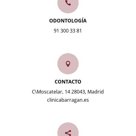

ODONTOLOGÍA
91 300 33 81

CONTACTO
C\Moscatelar, 14 28043, Madrid
clinicabarragan.es
