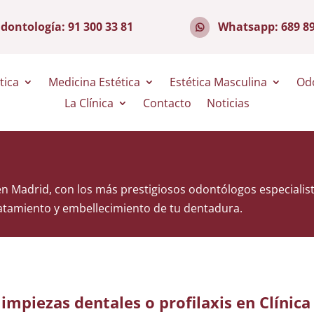
dontología:
91 300 33 81
Whatsapp:
689 8
tica
Medicina Estética
Estética Masculina
Od
La Clínica
Contacto
Noticias
s
en Madrid, con los más prestigiosos odontólogos especialista
ratamiento y embellecimiento de tu dentadura.
impiezas dentales o profilaxis en Clínic