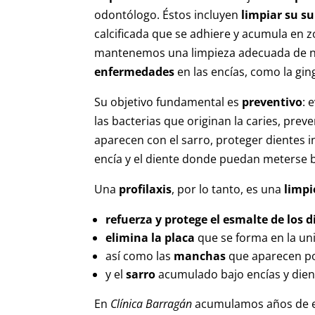
odontólogo. Éstos incluyen
limpiar su su
calcificada que se adhiere y acumula en zon
mantenemos una limpieza adecuada de n
enfermedades
en las encías, como la gingi
Su objetivo fundamental es
preventivo
: 
las bacterias que originan la caries, prev
aparecen con el sarro, proteger dientes in
encía y el diente donde puedan meterse b
Una
profilaxis
, por lo tanto, es una
limpi
refuerza y protege el esmalte de los d
elimina la placa
que se forma en la uni
así como las
manchas
que aparecen po
y el
sarro
acumulado bajo encías y dien
En
Clínica Barragán
acumulamos años de ex