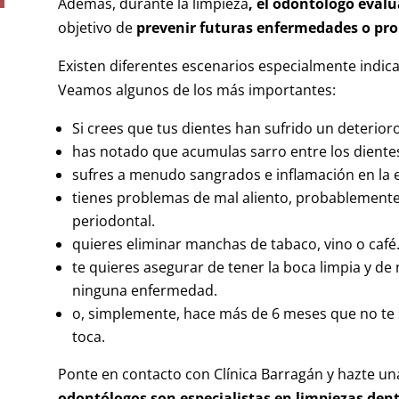
Además, durante la limpieza
, el odontólogo evalú
objetivo de
prevenir futuras enfermedades o pr
Existen diferentes escenarios especialmente indica
Veamos algunos de los más importantes:
Si crees que tus dientes han sufrido un deterior
has notado que acumulas sarro entre los dientes 
sufres a menudo sangrados e inflamación en la en
tienes problemas de mal aliento, probablement
periodontal.
quieres eliminar manchas de tabaco, vino o café
te quieres asegurar de tener la boca limpia y de
ninguna enfermedad.
o, simplemente, hace más de 6 meses que no te 
toca.
Ponte en contacto con Clínica Barragán y hazte una
odontólogos son especialistas en limpiezas dent