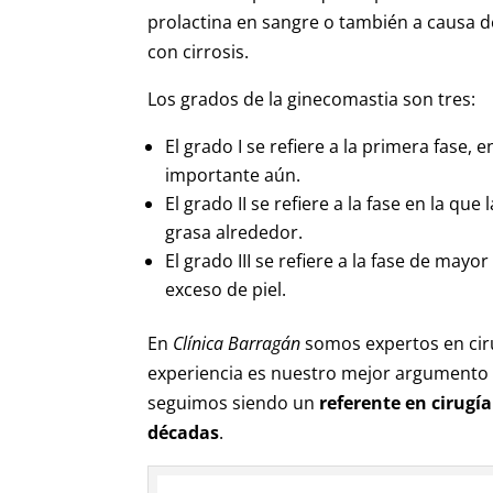
prolactina en sangre o también a causa d
con cirrosis.
Los grados de la ginecomastia son tres:
El grado I se refiere a la primera fase
importante aún.
El grado II se refiere a la fase en la qu
grasa alrededor.
El grado III se refiere a la fase de mayo
exceso de piel.
En
Clínica Barragán
somos expertos en cir
experiencia es nuestro mejor argumento pa
seguimos siendo un
referente en cirugí
décadas
.