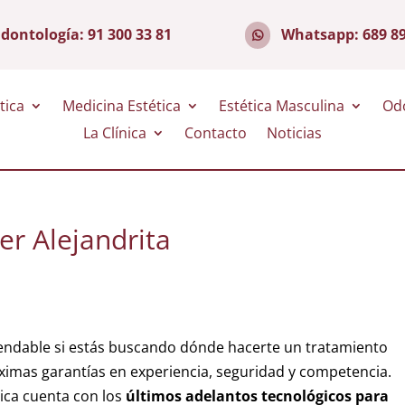
dontología:
91 300 33 81
Whatsapp:
689 8
tica
Medicina Estética
Estética Masculina
Od
La Clínica
Contacto
Noticias
er Alejandrita
endable si estás buscando dónde hacerte un tratamiento
áximas garantías en experiencia, seguridad y competencia.
ica cuenta con los
últimos adelantos tecnológicos para