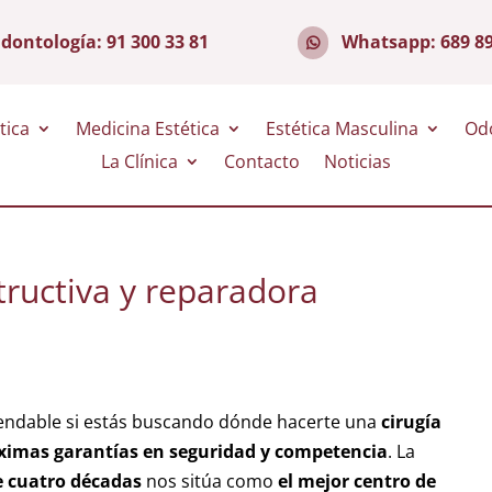
dontología:
91 300 33 81
Whatsapp:
689 8
tica
Medicina Estética
Estética Masculina
Od
La Clínica
Contacto
Noticias
tructiva y reparadora
endable si estás buscando dónde hacerte una
cirugía
imas garantías en seguridad y competencia
. La
 cuatro décadas
nos sitúa como
el mejor centro de