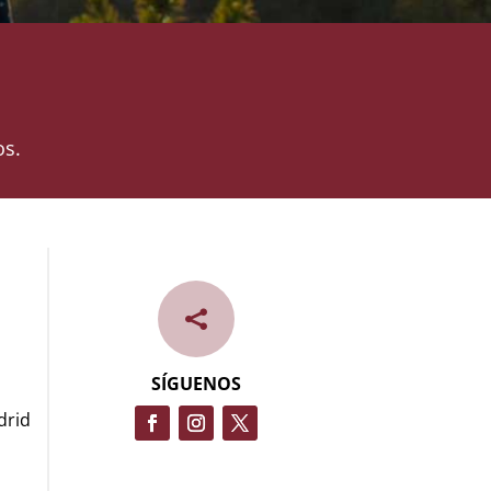
os.

SÍGUENOS
drid