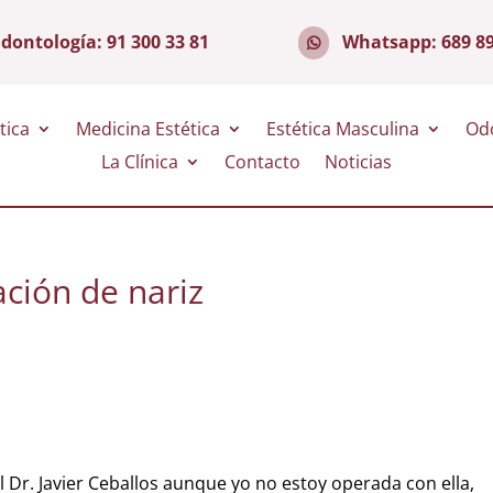
dontología:
91 300 33 81
Whatsapp:
689 8
tica
Medicina Estética
Estética Masculina
Od
La Clínica
Contacto
Noticias
ación de nariz
Dr. Javier Ceballos aunque yo no estoy operada con ella,